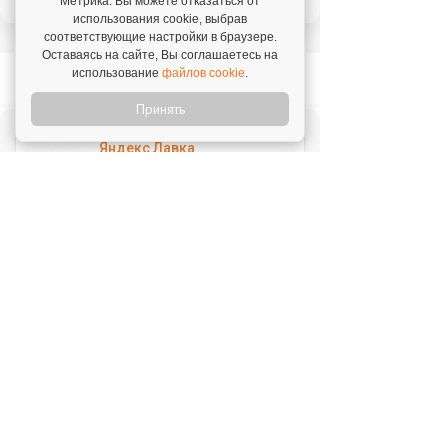
технологии, которые уже работают."
Метрика. Вы можете отказаться от
использования cookie, выбрав
соответствующие настройки в браузере.
Оставаясь на сайте, Вы соглашаетесь на
Новое на franshiza.ru
использование
файлов cookie
.
Принять
Яндекс Лавка
Инвестиции: 15 000 000 ₽
MIUZ DIAMONDS
Инвестиции: 12 000 000 ₽
Перчини
Инвестиции: 40 000 000 ₽
Стройкомплект
Инвестиции: 1 ₽