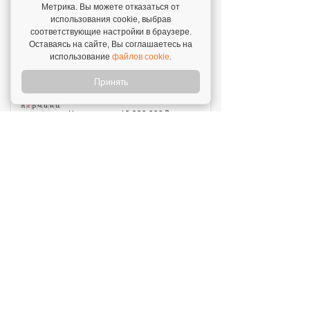
Инвестиции: 15 000 000 ₽
Метрика. Вы можете отказаться от
использования cookie, выбрав
соответствующие настройки в браузере.
MIUZ DIAMONDS
Оставаясь на сайте, Вы соглашаетесь на
Инвестиции: 12 000 000 ₽
использование
файлов cookie
.
Принять
Перчини
Инвестиции: 40 000 000 ₽
Стройкомплект
Инвестиции: 1 ₽
Мокрый нос
Инвестиции: 2 000 000 ₽
SWEETY
Инвестиции: 1 800 000 ₽