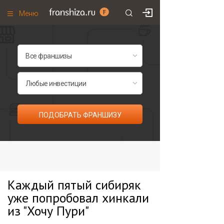
Меню
+7 (985)
700
•
00
•
85
Франшизы по категориям
Франшизы по городам
Франшизы со скидками
Рейтинг франшиз
ПОДОБРАТЬ ФРАНШИЗУ
Все франшизы списком
Каждый пятый сибиряк
уже попробовал хинкали
из "Хочу Пури"