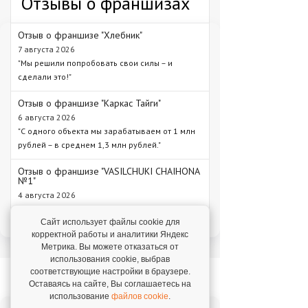
Отзывы о франшизах
Отзыв о франшизе "Хлебник"
7 августа 2026
"Мы решили попробовать свои силы – и
сделали это!"
Отзыв о франшизе "Каркас Тайги"
6 августа 2026
"С одного объекта мы зарабатываем от 1 млн
рублей – в среднем 1,3 млн рублей."
Отзыв о франшизе "VASILCHUKI CHAIHONA
№1"
4 августа 2026
"Я строю бизнес, а бренд дает фундамент и
технологии, которые уже работают."
Сайт использует файлы cookie для
корректной работы и аналитики Яндекс
Метрика. Вы можете отказаться от
использования cookie, выбрав
Новое на franshiza.ru
соответствующие настройки в браузере.
Оставаясь на сайте, Вы соглашаетесь на
использование
файлов cookie
.