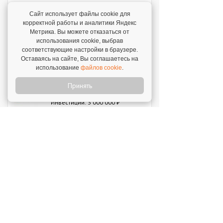
SWEETY
Сайт использует файлы cookie для
Инвестиции: 1 800 000 ₽
корректной работы и аналитики Яндекс
Метрика. Вы можете отказаться от
использования cookie, выбрав
соответствующие настройки в браузере.
MUZLOTO
Оставаясь на сайте, Вы соглашаетесь на
Инвестиции: 80 000 ₽
использование
файлов cookie
.
Принять
Моккано
Инвестиции: 3 000 000 ₽
TEHNOARM
Инвестиции: 2 700 000 ₽
Открой свой бизнес под известным брендом!
Официальный сайт франшиз