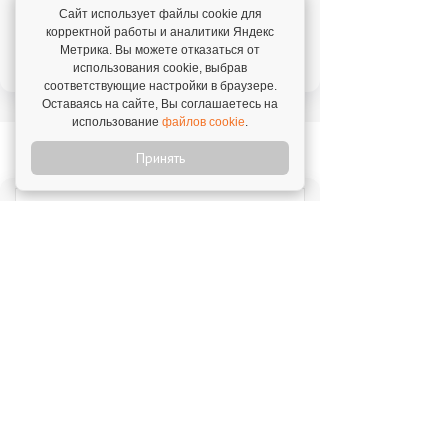
31 июля 2026
Сайт использует файлы cookie для
"Прекрасная поддержка, техническая и
корректной работы и аналитики Яндекс
профессиональная. Ни один вопрос не
Метрика. Вы можете отказаться от
использования cookie, выбрав
остается без рассмотрения."
соответствующие настройки в браузере.
Оставаясь на сайте, Вы соглашаетесь на
использование
файлов cookie
.
Новое на franshiza.ru
Принять
Яндекс Лавка
Инвестиции: 15 000 000 ₽
MIUZ DIAMONDS
Инвестиции: 12 000 000 ₽
Перчини
Инвестиции: 40 000 000 ₽