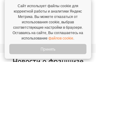
франшизу и желаю всем успехов!
Сайт использует файлы cookie для
Чернявская Юлия,
г. Великий Новгород. 4
корректной работы и аналитики Яндекс
февраля 2022
Метрика. Вы можете отказаться от
использования cookie, выбрав
соответствующие настройки в браузере.
Я довольна "Софтиум"!
Оставаясь на сайте, Вы соглашаетесь на
Наталья Доценко,
г. Москва. 24 января 2022
использование
файлов cookie
.
Принять
Новости о франшизе
«СОФТИУМ»
"Софтиум" в ТОПе
17 апреля 2020
Софтиум в ТОП-20 самых активных
франшиз
25 января 2023