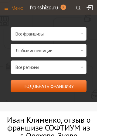
Меню
+7 (495)
671-53-63
Франшизы по категориям
Франшизы по городам
Франшизы со скидками
Рейтинг франшиз
Все франшизы списком
ПОДОБРАТЬ ФРАНШИЗУ
Иван Клименко, отзыв о
франшизе СОФТИУМ из
г. Орехово-Зуево