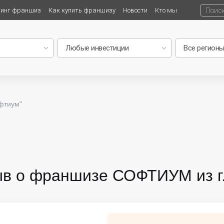
тинг франшиз
Как купить франшизу
Новости
Кто мы
фтиум"
ыв о франшизе СОФТИУМ из г