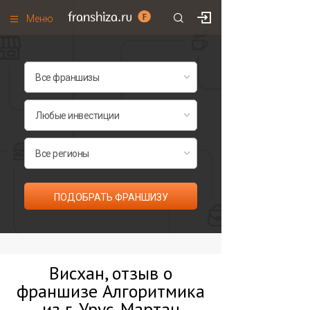
Меню
+7 (495)
671-53-63
Франшизы по категориям
Франшизы по городам
Франшизы со скидками
Рейтинг франшиз
Все франшизы списком
ПОДОБРАТЬ ФРАНШИЗУ
Висхан, отзыв о
франшизе Алгоритмика
из г. Урус-Мартан