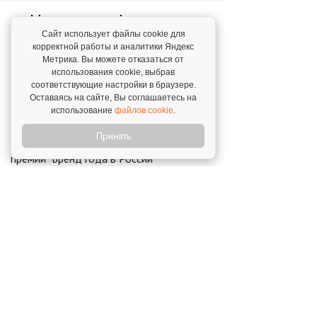
Новости о франшизе
«Алгоритмика»
Сайт использует файлы cookie для
корректной работы и аналитики Яндекс
Метрика. Вы можете отказаться от
использования cookie, выбрав
"Алгоритмика": технологический партнер
соответствующие настройки в браузере.
Международной IT-олимпиады
Оставаясь на сайте, Вы соглашаетесь на
14 апреля 2025
использование
файлов cookie
.
Принять
Алгоритмика – лауреат Высшей Лиги
премии "Бренд года в России"
27 ноября 2024
Лето – лучшее время для покупки
образовательной франшизы
1 июля 2025
Алгоритмика – лауреат премии на
Московском форуме франчайзинга
5 июня 2025