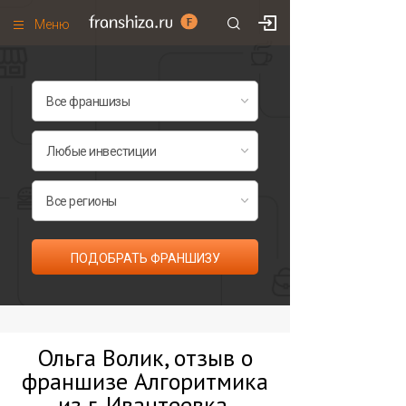
Меню
+7 (495)
671-53-63
Франшизы по категориям
Франшизы по городам
Франшизы со скидками
Рейтинг франшиз
Все франшизы списком
ПОДОБРАТЬ ФРАНШИЗУ
Ольга Волик, отзыв о
франшизе Алгоритмика
из г. Ивантеевка,