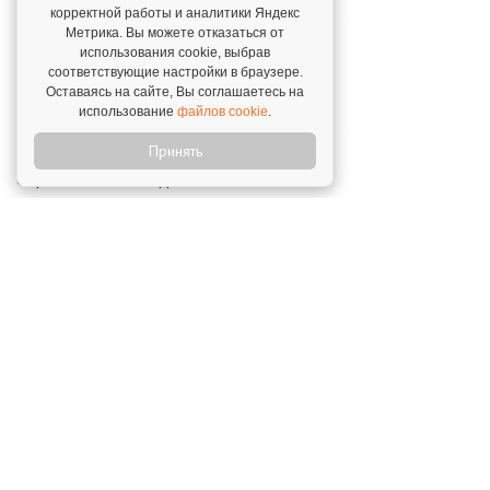
корректной работы и аналитики Яндекс
Метрика. Вы можете отказаться от
Алгоритмика – лауреат Высшей Лиги
использования cookie, выбрав
премии "Бренд года в России"
соответствующие настройки в браузере.
Оставаясь на сайте, Вы соглашаетесь на
27 ноября 2024
использование
файлов cookie
.
Принять
Лето – лучшее время для покупки
образовательной франшизы
1 июля 2025
Открой свой бизнес под известным брендом!
Официальный сайт франшиз
Каталог франшиз
Все франшизы
Статьи
Словарь франчайзинга
Подходит ли Вам
Ближайшие
О нас