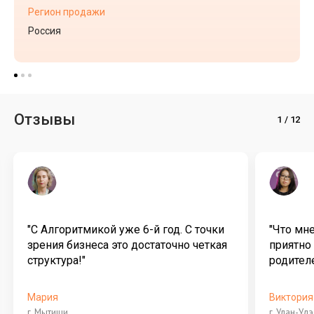
Регион продажи
Россия
Отзывы
"С Алгоритмикой уже 6-й год. С точки
"Что мн
зрения бизнеса это достаточно четкая
приятно
структура!"
родителе
Мария
Виктория
г. Мытищи
г. Улан-Удэ