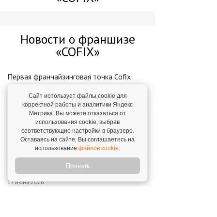
Новости о франшизе
«COFIX»
Первая франчайзинговая точка Cofix
отворила двери в Москве
Сайт использует файлы cookie для
7 марта 2017
корректной работы и аналитики Яндекс
Метрика. Вы можете отказаться от
использования cookie, выбрав
Офлайн-конференция партнеров Cofix:
соответствующие настройки в браузере.
развитие сети в 2026 году
Оставаясь на сайте, Вы соглашаетесь на
2 декабря 2025
использование
файлов cookie
.
Принять
Первый Cofix в Воронеже
17 июня 2026
Основатель Cofix запустил новый бизнес