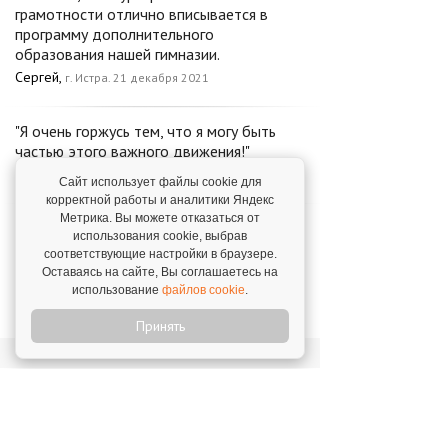
грамотности отлично вписывается в
программу дополнительного
образования нашей гимназии.
Сергей,
г. Истра. 21 декабря 2021
"Я очень горжусь тем, что я могу быть
частью этого важного движения!"
Ольга Карманова,
г. Иркутск. 30 декабря 2025
Сайт использует файлы cookie для
корректной работы и аналитики Яндекс
Метрика. Вы можете отказаться от
Франчайзер приятно привлек своей
использования cookie, выбрав
открытостью, готовностью всегда
соответствующие настройки в браузере.
поддержать, помочь
Оставаясь на сайте, Вы соглашаетесь на
Марков Алексей,
использование
файлов cookie
.
г. Реутов (Московская область).
28 июня 2021
Принять
Новости о франшизе
«ФинГрам»