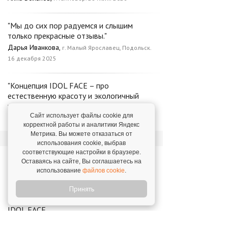
"Мы до сих пор радуемся и слышим
только прекрасные отзывы."
Дарья Иванкова,
г. Малый Ярославец, Подольск.
16 декабря 2025
"Концепция IDOL FACE – про
естественную красоту и экологичный
уход."
Сайт использует файлы cookie для
Елена Артеменко,
г. Братск. 14 июля 2026
корректной работы и аналитики Яндекс
Метрика. Вы можете отказаться от
использования cookie, выбрав
соответствующие настройки в браузере.
Новости о франшизе
Оставаясь на сайте, Вы соглашаетесь на
«IDOL FACE»
использование
файлов cookie
.
Принять
В Новосибирске открылся 106-й салон
IDOL FACE
12 декабря 2025