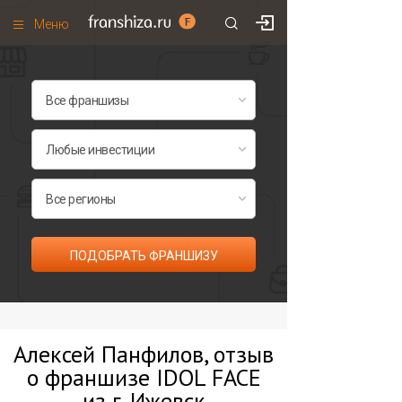
Меню
+7 (495)
671-53-63
Франшизы по категориям
Франшизы по городам
Франшизы со скидками
Рейтинг франшиз
Все франшизы списком
ПОДОБРАТЬ ФРАНШИЗУ
Алексей Панфилов, отзыв
о франшизе IDOL FACE
из г. Ижевск