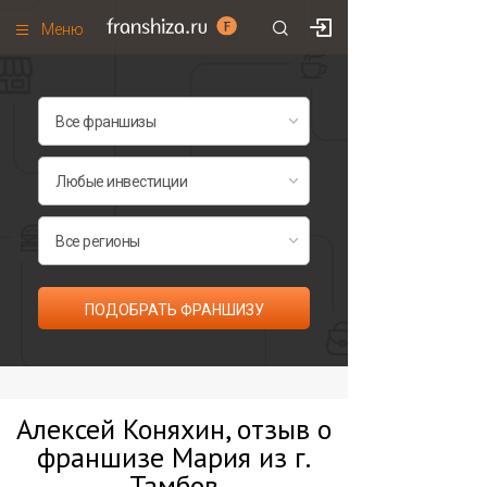
Меню
+7 (495)
671-53-63
Франшизы по категориям
Франшизы по городам
Франшизы со скидками
Рейтинг франшиз
Все франшизы списком
ПОДОБРАТЬ ФРАНШИЗУ
Алексей Коняхин, отзыв о
франшизе Мария из г.
Тамбов