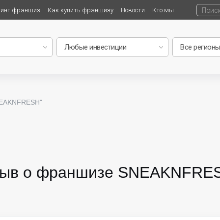
тинг франшиз
Как купить франшизу
Новости
Кто мы
NEAKNFRESH"
зыв о франшизе SNEAKNFRESH