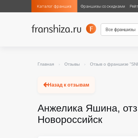
Каталог франшиз
Франшизы со скидками
Рей
Главная
›
Отзывы
›
Отзыв о франшизе "S
Назад к отзывам
Анжелика Яшина, от
Новороссийск