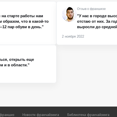
Отзыв о франшизе
 на старте работы нам
"У нас в городе выс
 образом, что в какой-то
отстаю от них. За г
–12 пар обуви в день."
выросли до средней 
2 ноября 2022
ься, открыть еще
м и в области."
 франшиз
Новости франчайзинга
Библиотека франчайзинга