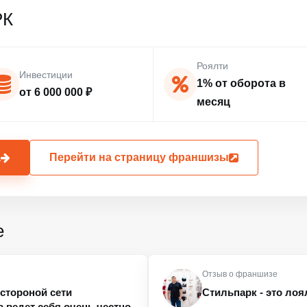
РК
Роялти
Инвестиции
1% от оборота в
от 6 000 000 ₽
месяц
а
Перейти на страницу франшизы
е
Отзыв о франшизе
стороной сети
Стильпарк - это ло
а ведет себя очень честно