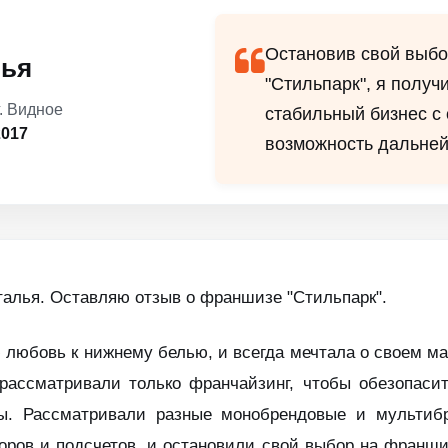
Остановив свой выб
лья
"Стильпарк", я получ
г. Видное
стабильный бизнес с
017
возможность дальне
талья. Оставляю отзыв о франшизе "Стильпарк".
 любовь к нижнему белью, и всегда мечтала о своем ма
 рассматривали только франчайзинг, чтобы обезопасит
зы. Рассматривали разные монобрендовые и мультиб
оров и подсчетов, и остановили свой выбор на франши