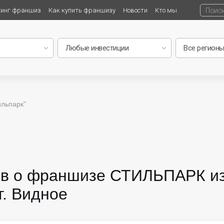
тинг франшиз
Как купить франшизу
Новости
Кто мы
льпарк"
зыв о франшизе СТИЛЬПАРК и
г. Видное