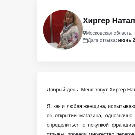
Хиргер Ната
Московская область, 
Дата отзыва:
июнь 2
Добрый день. Меня зовут Хиргер На
Я, как и любая женщина, испытываю
об открытии магазина, однозначно
определиться с покупкой франши
отзывы, провели множество перегов