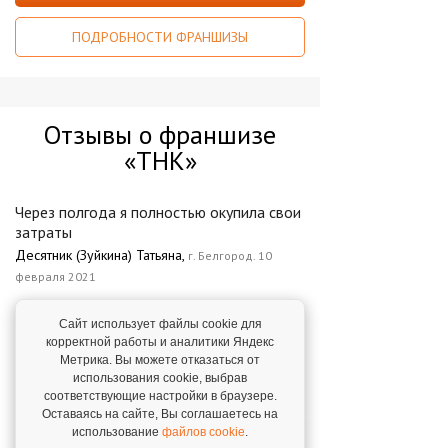
ПОДРОБНОСТИ ФРАНШИЗЫ
Отзывы о франшизе
«ТНК»
Через полгода я полностью окупила свои
затраты
Десятник (Зуйкина) Татьяна,
г. Белгород. 10
февраля 2021
Сайт использует файлы cookie для
"Покупкой этой франшизы я загорелась.
корректной работы и аналитики Яндекс
Каких-то серьезных сомнений у меня не
Метрика. Вы можете отказаться от
было."
использования cookie, выбрав
Ряховская Алина,
г. Липецк. 14 июня 2023
соответствующие настройки в браузере.
Оставаясь на сайте, Вы соглашаетесь на
использование
файлов cookie
.
"Специалисты управляющей компании