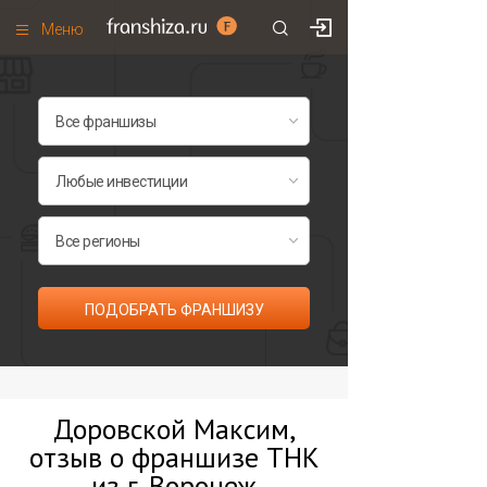
Меню
+7 (495)
671-53-63
Франшизы по категориям
Франшизы по городам
Франшизы со скидками
Рейтинг франшиз
Все франшизы списком
ПОДОБРАТЬ ФРАНШИЗУ
Доровской Максим,
отзыв о франшизе ТНК
из г. Воронеж