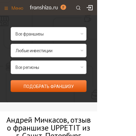
Меню
+7 (495)
671-53-63
Франшизы по категориям
Франшизы по городам
Франшизы со скидками
Рейтинг франшиз
Все франшизы списком
ПОДОБРАТЬ ФРАНШИЗУ
Андрей Мичкасов, отзыв
о франшизе UPPETIT из
г. Санкт-Петербург