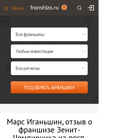
Меню
+7 (495)
671-53-63
Франшизы по категориям
Франшизы по городам
Франшизы со скидками
Рейтинг франшиз
Все франшизы списком
ПОДОБРАТЬ ФРАНШИЗУ
Марс Иганьшин, отзыв о
франшизе Зенит-
Чемпионика из респ.