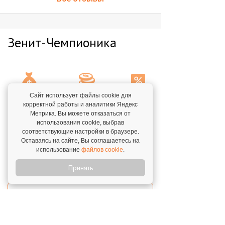
Зенит-Чемпионика
Сайт использует файлы cookie для
Паушальный
Инвестиции,
Роялти
корректной работы и аналитики Яндекс
Метрика. Вы можете отказаться от
взнос
от/до
использования cookie, выбрав
8%
от 570 000 Р
300 000
₽
соответствующие настройки в браузере.
600 000
₽
Оставаясь на сайте, Вы соглашаетесь на
использование
файлов cookie
.
ПОЛУЧИТЬ БИЗНЕС-ПЛАН
Принять
ПОДРОБНОСТИ ФРАНШИЗЫ