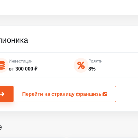
пионика
Инвестиции
Роялти
от 300 000 ₽
8%
а
Перейти на страницу франшизы
е