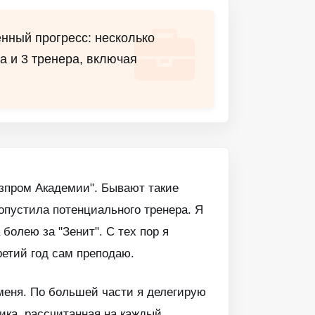
енный прогресс: несколько
а и 3 тренера, включая
зпром Академии". Бывают такие
ропустила потенциального тренера. Я
 болею за "Зенит". С тех пор я
ретий год сам преподаю.
 меня. По большей части я делегирую
ика, рассчитанная на каждый