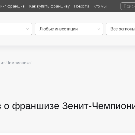
тинг франшиз
Как купить франшизу
Новости
Кто мы
нит-Чемпионика"
 о франшизе Зенит-Чемпионик