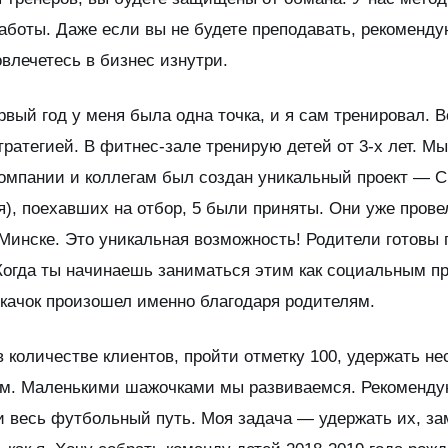
работы. Даже если вы не будете преподавать, рекоменд
овлечетесь в бизнес изнутри.
рвый год у меня была одна точка, и я сам тренировал. 
ратегией. В фитнес-зале тренирую детей от 3-х лет. Мы
омпании и коллегам был создан уникальный проект — С
ия), поехавших на отбор, 5 были приняты. Они уже про
 Минске. Это уникальная возможность! Родители готовы
. Когда ты начинаешь заниматься этим как социальным п
скачок произошел именно благодаря родителям.
 количестве клиентов, пройти отметку 100, удержать не
аем. Маленькими шажочками мы развиваемся. Рекоменду
ли весь футбольный путь. Моя задача — удержать их, з