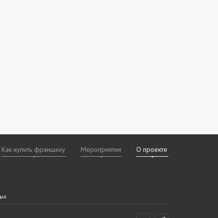
Как купить франшизу
Мероприятия
О проекте
х
даваемые
дам
ных