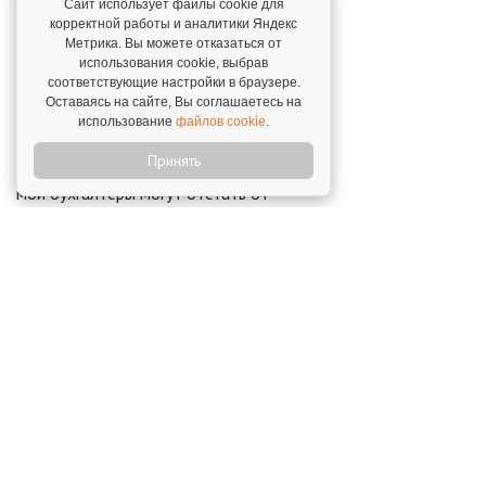
В 2020 году мы на 100% убедились в
Сайт использует файлы cookie для
надежности и удобстве франшизы и
корректной работы и аналитики Яндекс
увидели мощное преимущество
Метрика. Вы можете отказаться от
удаленного бухобслуживания
использования cookie, выбрав
соответствующие настройки в браузере.
Алейханум Ибрагимова,
г. Дербент. 28 декабря
Оставаясь на сайте, Вы соглашаетесь на
2020
использование
файлов cookie
.
Принять
"Благодаря 1С:БО я не переживаю, что
мои бухгалтеры могут отстать от
требований законодательства."
Эдуард Руденко,
г. Новый Уренгой. 17 ноября
2023
Новости о франшизе «1С:
БухОбслуживание»
Первый форум бухгалтерского
образования
24 апреля 2026