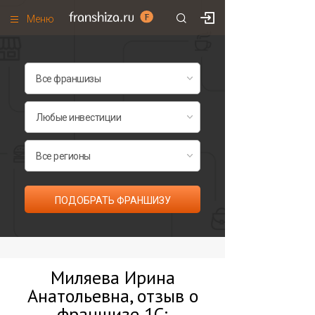
Меню
+7 (495)
671-53-63
Франшизы по категориям
Франшизы по городам
Франшизы со скидками
Рейтинг франшиз
Все франшизы списком
ПОДОБРАТЬ ФРАНШИЗУ
Миляева Ирина
Анатольевна, отзыв о
франшизе 1С: