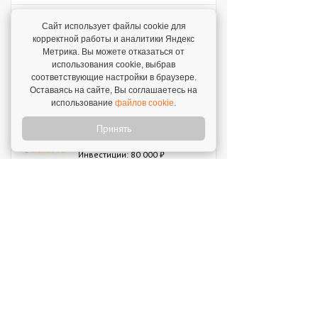
Мокрый нос
Сайт использует файлы cookie для
Инвестиции: 2 000 000 ₽
корректной работы и аналитики Яндекс
Метрика. Вы можете отказаться от
использования cookie, выбрав
соответствующие настройки в браузере.
SWEETY
Оставаясь на сайте, Вы соглашаетесь на
Инвестиции: 1 800 000 ₽
использование
файлов cookie
.
Принять
MUZLOTO
Инвестиции: 80 000 ₽
Моккано
Инвестиции: 3 000 000 ₽
Открой свой бизнес под известным брендом!