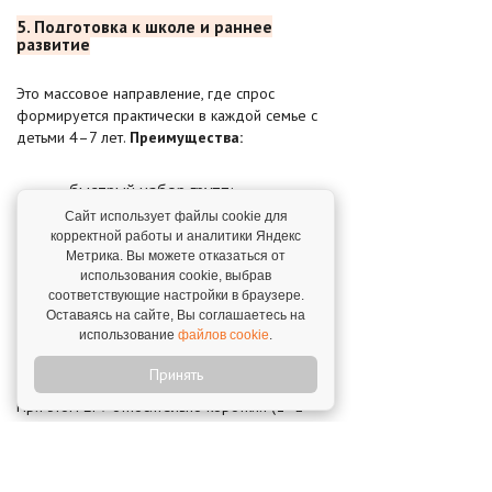
5. Подготовка к школе и раннее
развитие
Это массовое направление, где спрос
формируется практически в каждой семье с
детьми 4–7 лет.
Преимущества:​
быстрый набор групп;
Сайт использует файлы cookie для
понятная ценность для
корректной работы и аналитики Яндекс
родителей;
Метрика. Вы можете отказаться от
использования cookie, выбрав
возможность совмещать с
соответствующие настройки в браузере.
другими направлениями в одном
Оставаясь на сайте, Вы соглашаетесь на
использование
файлов cookie
.
детском центре.
Принять
При этом LTV относительно короткий (1–2
года до поступления в школу), а спрос имеет
сезонный характер (провал летом, пик
осенью).