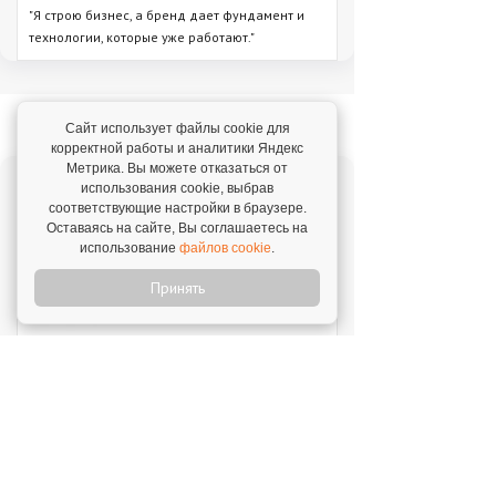
"Я строю бизнес, а бренд дает фундамент и
технологии, которые уже работают."
Новое на franshiza.ru
Сайт использует файлы cookie для
корректной работы и аналитики Яндекс
Метрика. Вы можете отказаться от
использования cookie, выбрав
Яндекс Лавка
соответствующие настройки в браузере.
Инвестиции: 15 000 000 ₽
Оставаясь на сайте, Вы соглашаетесь на
использование
файлов cookie
.
Принять
MIUZ DIAMONDS
Инвестиции: 12 000 000 ₽
Перчини
Инвестиции: 40 000 000 ₽
Стройкомплект
Инвестиции: 1 ₽