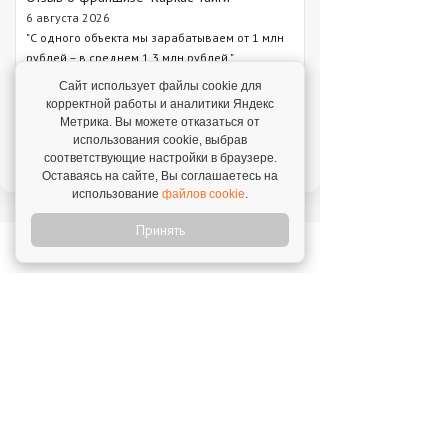
6 августа 2026
"С одного объекта мы зарабатываем от 1 млн
рублей – в среднем 1,3 млн рублей."
Сайт использует файлы cookie для
Отзыв о франшизе "VASILCHUKI CHAIHONA
корректной работы и аналитики Яндекс
№1"
Метрика. Вы можете отказаться от
4 августа 2026
использования cookie, выбрав
"Я строю бизнес, а бренд дает фундамент и
соответствующие настройки в браузере.
технологии, которые уже работают."
Оставаясь на сайте, Вы соглашаетесь на
использование
файлов cookie
.
Принять
Новое на franshiza.ru
Яндекс Лавка
Инвестиции: 15 000 000 ₽
MIUZ DIAMONDS
Инвестиции: 12 000 000 ₽