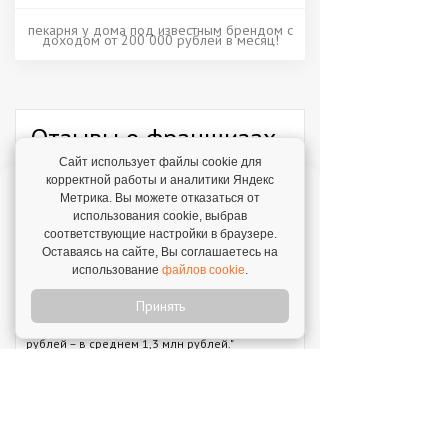
пекарня у дома под известным брендом с
доходом от 200 000 рублей в месяц!
Отзывы о франшизах
Сайт использует файлы cookie для
корректной работы и аналитики Яндекс
Отзыв о франшизе "Хлебник"
Метрика. Вы можете отказаться от
7 августа 2026
использования cookie, выбрав
"Мы решили попробовать свои силы – и
соответствующие настройки в браузере.
сделали это!"
Оставаясь на сайте, Вы соглашаетесь на
использование
файлов cookie
.
Отзыв о франшизе "Каркас Тайги"
6 августа 2026
Принять
"С одного объекта мы зарабатываем от 1 млн
рублей – в среднем 1,3 млн рублей."
Отзыв о франшизе "VASILCHUKI CHAIHONA
№1"
4 августа 2026
"Я строю бизнес, а бренд дает фундамент и