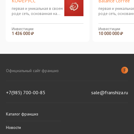
КОФЕРУСС
Balance Coffee
первая и уникальная в своем
первая и уникальна
роде сеть, основанная на
роде сеть, основан
аутентичной культуре
аутентичной культу
азиатских напитков Bubble
азиатских напитков
Tea
Tea
Инвестиции
Инвестиции
1 436 000 ₽
10 000 000 ₽
Официальный сайт франшиз
+7(985) 700-00-85
sale@franshiza.ru
Каталог франшиз
Новости