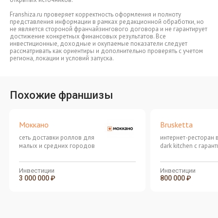
Franshiza.ru проверяет корректность оформления и полноту
представления информации в рамках редакционной обработки, но
не является стороной франчайзингового договора и не гарантирует
достижение конкретных финансовых результатов. Все
инвестиционные, доходные и окупаемые показатели следует
рассматривать как ориентиры и дополнительно проверять с учетом
региона, локации и условий запуска.
Похожие франшизы
Моккано
Brusketta
сеть доставки роллов для
интернет-ресторан 
малых и средних городов
dark kitchen с гаран
окупаемости по дог
Меню опробовано в
городах
Инвестиции
Инвестиции
3 000 000 ₽
800 000 ₽