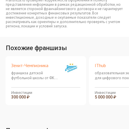
Franshiza.ru проверяет корректность оформления и полноту
представления информации в рамках редакционной обработки, но
не является стороной франчайзингового договора и не гарантирует
достижение конкретных финансовых результатов. Все
инвестиционные, доходные и окупаемые показатели следует
рассматривать как ориентиры и дополнительно проверять с учетом
региона, локации и условий запуска.
Похожие франшизы
Зенит-Чемпионика
IThub
франшиза детской
образовательная э
футбольной школы от ФК
для цифрового пок
Зенит
колледж, лицей,
премиальный онлай
колледж
Инвестиции
Инвестиции
300 000 ₽
5 000 000 ₽