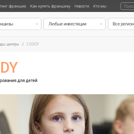
тинг франшиз
Как купить франшизу
Новости
Кто мы
ды, центры
/
CODDY
DDY
рования для детей