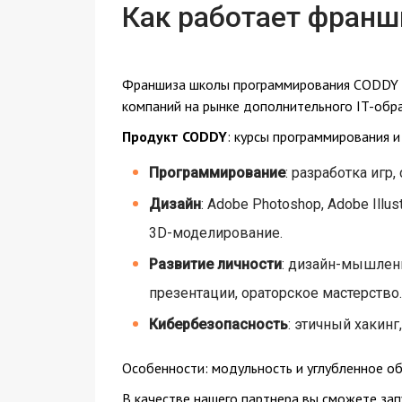
Как работает франш
Франшиза школы программирования CODDY 
компаний на рынке дополнительного IT-обра
Продукт CODDY
: курсы программирования и
Программирование
: разработка игр
Дизайн
: Adobe Photoshop, Adobe Illu
3D-моделирование.
Развитие личности
: дизайн-мышлени
презентации, ораторское мастерство.
Кибербезопасность
: этичный хакин
Особенности: модульность и углубленное об
В качестве нашего партнера вы сможете за