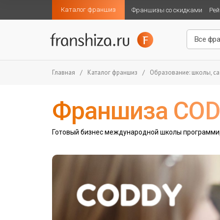
Каталог франшиз
Франшизы со скидками
Рей
Главная
/
Каталог франшиз
/
Образование: школы, са
Франшиза CO
Готовый бизнес международной школы программи