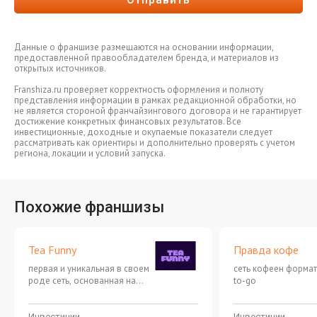
Данные о франшизе размещаются на основании информации,
предоставленной правообладателем бренда, и материалов из
открытых источников.
Franshiza.ru проверяет корректность оформления и полноту
представления информации в рамках редакционной обработки, но
не является стороной франчайзингового договора и не гарантирует
достижение конкретных финансовых результатов. Все
инвестиционные, доходные и окупаемые показатели следует
рассматривать как ориентиры и дополнительно проверять с учетом
региона, локации и условий запуска.
Похожие франшизы
Tea Funny
Правда кофе
первая и уникальная в своем
сеть кофеен формат
роде сеть, основанная на
to-go
аутентичной культуре
азиатских напитков Bubble
Tea
Инвестиции
Инвестиции