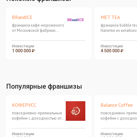
BRandICE
MET TEA
франшиза кафе-мороженого
франшиза bubble te
от Московской фабрики
Напитки из китайско
мороженого
высшего сорта, с
современными вкус
MAKE THE WORLD L
Инвестиции
Инвестиции
1 000 000 ₽
4 500 000 ₽
CHINESE TEA
Популярные франшизы
КОФЕРУСС
Balance Coffee
повседневно-премиальные
повседневно-прем
кофейни с доходностью от
кофейни с доходно
20%
20%
Инвестиции
Инвестиции