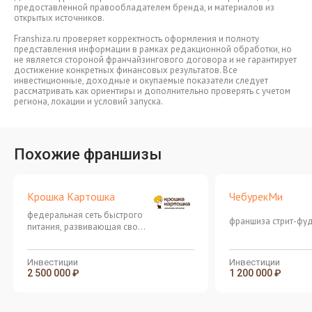
предоставленной правообладателем бренда, и материалов из
открытых источников.
Franshiza.ru проверяет корректность оформления и полноту
представления информации в рамках редакционной обработки, но
не является стороной франчайзингового договора и не гарантирует
достижение конкретных финансовых результатов. Все
инвестиционные, доходные и окупаемые показатели следует
рассматривать как ориентиры и дополнительно проверять с учетом
региона, локации и условий запуска.
Похожие франшизы
Крошка Картошка
ЧебурекМи
федеральная сеть быстрого
франшиза стрит-фу
питания, развивающая свой
уникальный формат блюд на
основе печеного картофеля
со множеством аппетитных
Инвестиции
Инвестиции
2 500 000 ₽
1 200 000 ₽
наполнителей