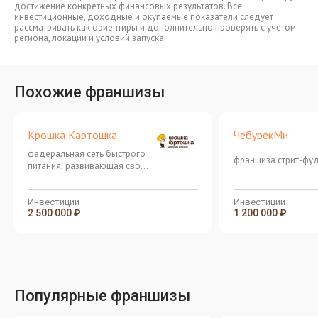
достижение конкретных финансовых результатов. Все
инвестиционные, доходные и окупаемые показатели следует
рассматривать как ориентиры и дополнительно проверять с учетом
региона, локации и условий запуска.
Похожие франшизы
Крошка Картошка
ЧебурекМи
федеральная сеть быстрого
франшиза стрит-фу
питания, развивающая свой
уникальный формат блюд на
основе печеного картофеля
со множеством аппетитных
Инвестиции
Инвестиции
2 500 000 ₽
1 200 000 ₽
наполнителей
Популярные франшизы