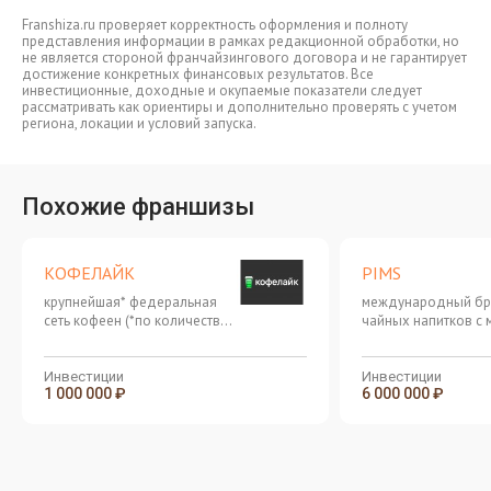
Franshiza.ru проверяет корректность оформления и полноту
представления информации в рамках редакционной обработки, но
не является стороной франчайзингового договора и не гарантирует
достижение конкретных финансовых результатов. Все
инвестиционные, доходные и окупаемые показатели следует
рассматривать как ориентиры и дополнительно проверять с учетом
региона, локации и условий запуска.
Похожие франшизы
КОФЕЛАЙК
PIMS
крупнейшая* федеральная
международный б
сеть кофеен (*по количеству
чайных напитков с
открытых точек в России)
и энергичной целев
аудиторией
Инвестиции
Инвестиции
1 000 000 ₽
6 000 000 ₽