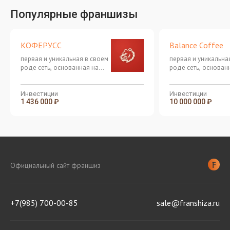
Популярные франшизы
КОФЕРУСС
Balance Coffee
первая и уникальная в своем
первая и уникальна
роде сеть, основанная на
роде сеть, основан
аутентичной культуре
аутентичной культу
азиатских напитков Bubble
азиатских напитков
Tea
Tea
Инвестиции
Инвестиции
1 436 000 ₽
10 000 000 ₽
Официальный сайт франшиз
+7(985) 700-00-85
sale@franshiza.ru