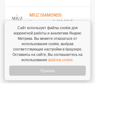
MIUZ DIAMONDS
Инвестиции: 12 000 000 ₽
Сайт использует файлы cookie для
корректной работы и аналитики Яндекс
Метрика. Вы можете отказаться от
Перчини
использования cookie, выбрав
Инвестиции: 40 000 000 ₽
соответствующие настройки в браузере.
Оставаясь на сайте, Вы соглашаетесь на
использование
файлов cookie
.
Стройкомплект
Инвестиции: 1 ₽
Принять
Мокрый нос
Инвестиции: 2 000 000 ₽
SWEETY
Инвестиции: 1 800 000 ₽