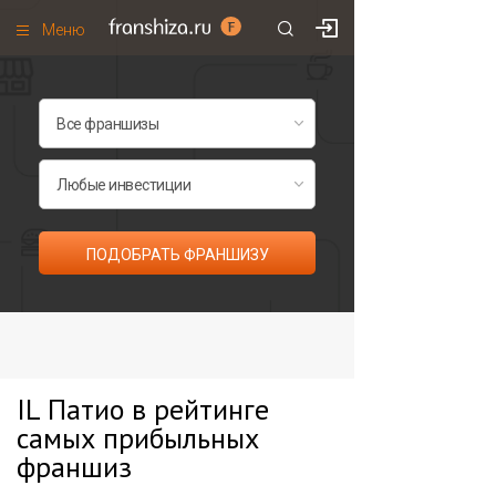
Меню
+7 (985)
700
•
00
•
85
Франшизы по категориям
Франшизы по городам
Франшизы со скидками
Рейтинг франшиз
ПОДОБРАТЬ ФРАНШИЗУ
Все франшизы списком
IL Патио в рейтинге
самых прибыльных
франшиз