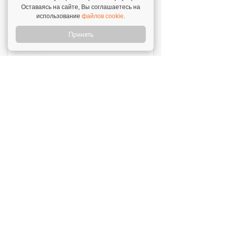
Инвестиции: 12 000 000 ₽
Оставаясь на сайте, Вы соглашаетесь на
использование
файлов cookie
.
Принять
Перчини
Инвестиции: 40 000 000 ₽
Стройкомплект
Инвестиции: 1 ₽
Мокрый нос
Инвестиции: 2 000 000 ₽
SWEETY
Инвестиции: 1 800 000 ₽
MUZLOTO
Инвестиции: 80 000 ₽