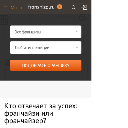
Меню
+7 (985)
700
•
00
•
85
Франшизы по категориям
Франшизы по городам
Франшизы со скидками
Рейтинг франшиз
ПОДОБРАТЬ ФРАНШИЗУ
Все франшизы списком
Кто отвечает за успех:
франчайзи или
франчайзер?