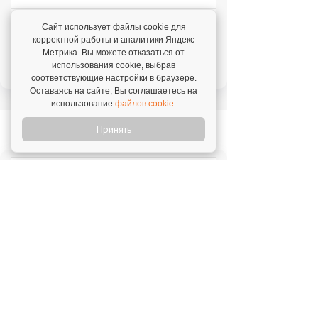
Отзыв о франшизе "VASILCHUKI CHAIHONA
Сайт использует файлы cookie для
№1"
корректной работы и аналитики Яндекс
4 августа 2026
Метрика. Вы можете отказаться от
"Я строю бизнес, а бренд дает фундамент и
использования cookie, выбрав
технологии, которые уже работают."
соответствующие настройки в браузере.
Оставаясь на сайте, Вы соглашаетесь на
использование
файлов cookie
.
Новое на franshiza.ru
Принять
Яндекс Лавка
Инвестиции: 15 000 000 ₽
MIUZ DIAMONDS
Инвестиции: 12 000 000 ₽
Перчини
Инвестиции: 40 000 000 ₽