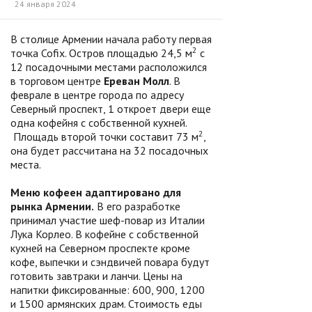
24 января 2024
В столице Армении начала работу первая
2
точка Cofix. Остров площадью 24,5 м
с
12 посадочными местами расположился
в торговом центре
Ереван Молл
. В
феврале в центре города по адресу
Северный проспект, 1 откроет двери еще
одна кофейня с собственной кухней.
2
Площадь второй точки составит 73 м
,
она будет рассчитана на 32 посадочных
места.
Меню кофеен адаптировано для
рынка Армении.
В его разработке
принимал участие шеф-повар из Италии
Лука Корлео. В кофейне с собственной
кухней на Северном проспекте кроме
кофе, выпечки и сэндвичей повара будут
готовить завтраки и ланчи. Цены на
напитки фиксированные: 600, 900, 1200
и 1500 армянских драм. Стоимость еды