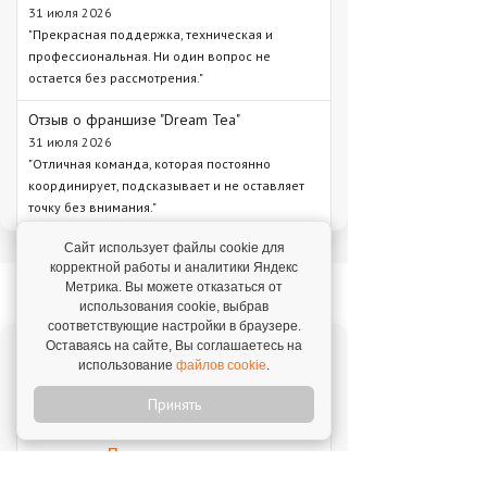
31 июля 2026
"Прекрасная поддержка, техническая и
профессиональная. Ни один вопрос не
остается без рассмотрения."
Отзыв о франшизе "Dream Tea"
31 июля 2026
"Отличная команда, которая постоянно
координирует, подсказывает и не оставляет
точку без внимания."
Сайт использует файлы cookie для
корректной работы и аналитики Яндекс
Новое на franshiza.ru
Метрика. Вы можете отказаться от
использования cookie, выбрав
соответствующие настройки в браузере.
Оставаясь на сайте, Вы соглашаетесь на
MIUZ DIAMONDS
использование
файлов cookie
.
Инвестиции: 12 000 000 ₽
Принять
Перчини
Инвестиции: 40 000 000 ₽