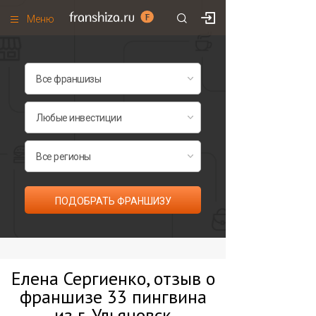
Меню
+7 (495)
671-53-63
Франшизы по категориям
Франшизы по городам
Франшизы со скидками
Рейтинг франшиз
Все франшизы списком
ПОДОБРАТЬ ФРАНШИЗУ
Елена Сергиенко, отзыв о
франшизе 33 пингвина
из г. Ульяновск