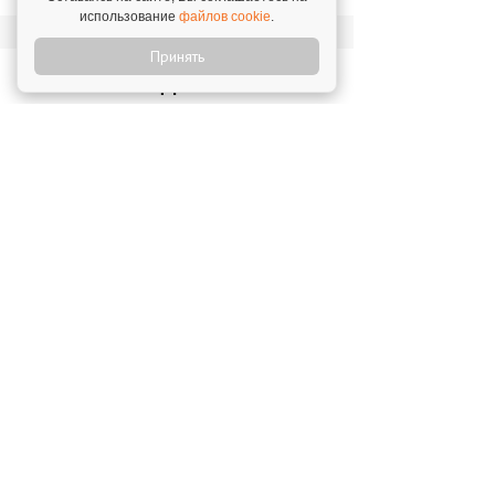
использование
файлов cookie
.
Принять
Новости о франшизе «33
пингвина»
"33 пингвина" вызвали восторг у Италии!
19 мая 2016
"33 пингвина" пришли в Беларусь
3 июля 2014
"33 пингвина" начали осваивать
монгольский рынок
7 ноября 2013
"33 пингвина" в Минске
2 февраля 2016