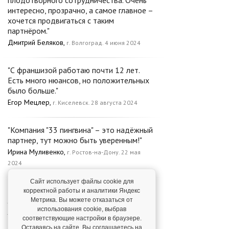
плодотворного сотрудничества. Очень
интересно, прозрачно, а самое главное –
хочется продвигаться с таким
партнёром."
Дмитрий Беляков,
г. Волгоград. 4 июня 2024
"С франшизой работаю почти 12 лет.
Есть много нюансов, но положительных
было больше."
Егор Мецлер,
г. Киселевск. 28 августа 2024
"Компания "33 пингвина" – это надёжный
партнер, тут можно быть уверенным!"
Ирина Муливенко,
г. Ростов-на-Дону. 22 мая
2024
Сайт использует файлы cookie для
"Франшиза "33 пингвина" предлагает
корректной работы и аналитики Яндекс
лёгкий старт для предпринимателей!"
Метрика. Вы можете отказаться от
использования cookie, выбрав
Лариса Медведевских,
г. Зарайск. 21 января
соответствующие настройки в браузере.
2025
Оставаясь на сайте, Вы соглашаетесь на