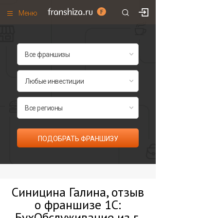
Меню
+7 (495)
671-53-63
Франшизы по категориям
Франшизы по городам
Франшизы со скидками
Рейтинг франшиз
Все франшизы списком
ПОДОБРАТЬ ФРАНШИЗУ
Синицина Галина, отзыв
о франшизе 1С:
БухОбслуживание из г.