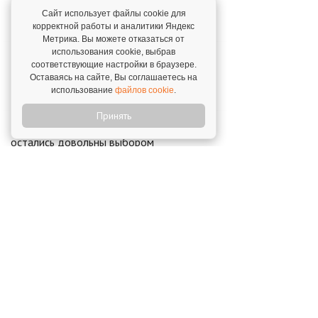
прибыли
Сайт использует файлы cookie для
Анна Ермолаева,
г. Нижний Новгород. 9 мая 2022
корректной работы и аналитики Яндекс
Метрика. Вы можете отказаться от
использования cookie, выбрав
"Меня радует, что количество моих
соответствующие настройки в браузере.
клиентов продолжает расти."
Оставаясь на сайте, Вы соглашаетесь на
Юрий Симоненко,
г. Краснодар. 18 марта 2025
использование
файлов cookie
.
Принять
"Спустя 5 лет совместной работы, мы
остались довольны выбором
партнерства с 1С."
Подтыкан Анна Владимировна,
г. Есентуки. 22
ноября 2022
Новости о франшизе «1С:
БухОбслуживание»
Франшиза "1С:БухОбслуживание" -
победитель премии