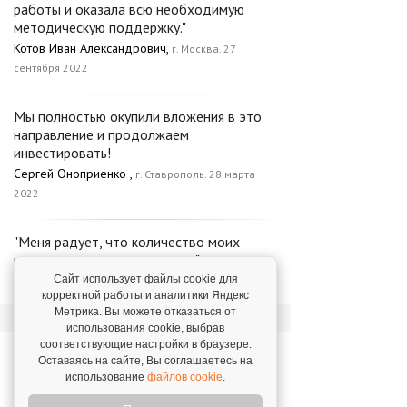
работы и оказала всю необходимую
методическую поддержку."
Котов Иван Александрович,
г. Москва. 27
сентября 2022
Мы полностью окупили вложения в это
направление и продолжаем
инвестировать!
Сергей Оноприенко ,
г. Ставрополь. 28 марта
2022
"Меня радует, что количество моих
клиентов продолжает расти."
Юрий Симоненко,
Сайт использует файлы cookie для
г. Краснодар. 18 марта 2025
корректной работы и аналитики Яндекс
Метрика. Вы можете отказаться от
использования cookie, выбрав
соответствующие настройки в браузере.
Новости о франшизе «1С:
Оставаясь на сайте, Вы соглашаетесь на
БухОбслуживание»
использование
файлов cookie
.