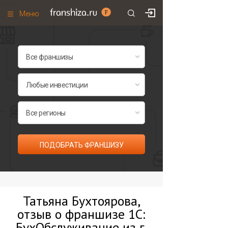
Меню
+7 (495)
671-53-63
Франшизы по категориям
Франшизы по городам
Франшизы со скидками
Рейтинг франшиз
Все франшизы списком
ПОДОБРАТЬ ФРАНШИЗУ
Татьяна Бухтоярова,
отзыв о франшизе 1С:
БухОбслуживание из г.