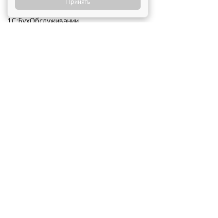
Принять
Сервис доставки Яндекс.GO в
1С:БухОбслуживании
28 июня 2021
Первый форум бухгалтерского
образования
24 апреля 2026
Конференция "Решения 1С для
цифровизации кадровых отделов"
28 апреля 2026
Участие 1С:БО в региональных
мероприятиях
12 декабря 2025