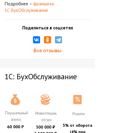
Подробнее –
франшиза
1С:БухОбслуживание
Поделиться в соцсетях
Все отзывы
1С: БухОбслуживание
Паушальный
Инвестиции,
Роялти
взнос
от/до
5% от оборота
60 000 Р
500 000
₽
(4% при