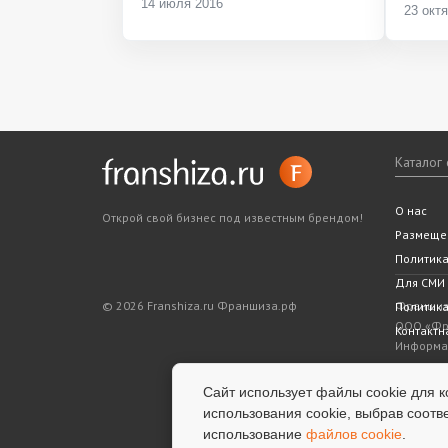
14 июля 2016
23 окт
Каталог
Все фра
Статьи
Словарь
Подходит
Ближайш
О нас
Открой свой бизнес под известным брендом!
Законода
5 шагов 
Размеще
Политик
Для СМИ
© 2026 Franshiza.ru Франшиза.рф
Франшиза
Политика
ООО «Фра
Контактн
Информац
показате
является
Сайт использует файлы cookie для к
информац
использования cookie, выбрав соотв
успешнос
использование
файлов cookie
.
услуги.