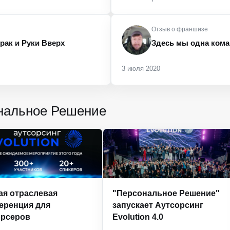
Отзыв о франшизе
рак и Руки Вверх
Здесь мы одна коман
3 июля 2020
нальное Решение
ая отраслевая
"Персональное Решение"
еренция для
запускает Аутсорсинг
орсеров
Evolution 4.0