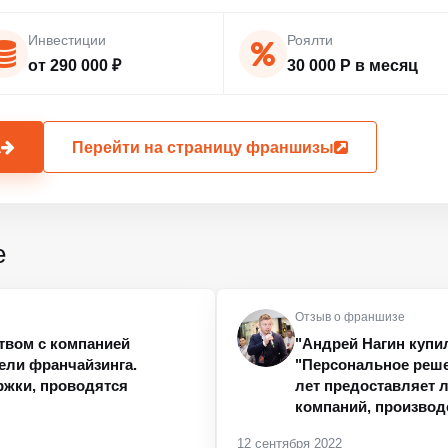
Инвестиции
Роялти
от 290 000 ₽
30 000 Р в месяц
а
Перейти на страницу франшизы
е
Отзыв о франшизе
твом с компанией
"Андрей Нагин купи
ели франчайзинга.
"Персональное решен
ржки, проводятся
лет предоставляет 
компаний, производ
12 сентября 2022