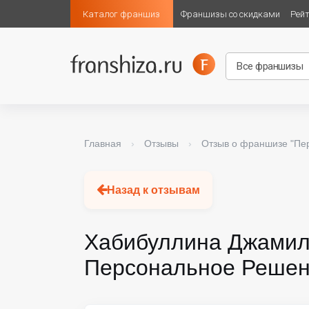
Каталог франшиз
Франшизы со скидками
Рей
Главная
›
Отзывы
›
Отзыв о франшизе "Пе
Назад к отзывам
Хабибуллина Джамил
Персональное Решени