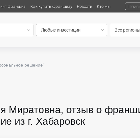
тинг франшиз
Как купить франшизу
Новости
Кто мы
рсональное решение"
я Миратовна, отзыв о франш
е из г. Хабаровск