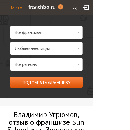
Меню
+7 (495)
671-53-63
Франшизы по категориям
Франшизы по городам
Франшизы со скидками
Рейтинг франшиз
Все франшизы списком
ПОДОБРАТЬ ФРАНШИЗУ
Владимир Угрюмов,
отзыв о франшизе Sun
School из г. Звенигород,