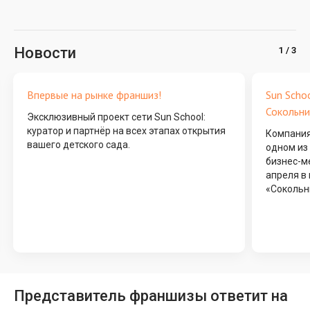
Новости
Впервые на рынке франшиз!
Sun Scho
Сокольни
Эксклюзивный проект сети Sun School:
куратор и партнёр на всех этапах открытия
Компания
вашего детского сада.
одном из
бизнес-ме
апреля в
«Сокольн
Представитель франшизы ответит на