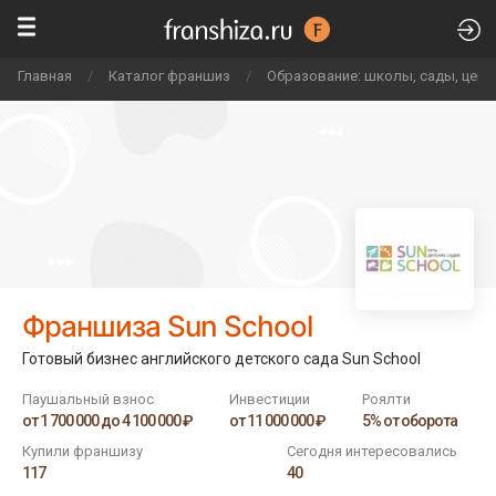
Главная
/
Каталог франшиз
/
Образование: школы, сады, цен
Франшиза Sun School
Готовый бизнес английского детского сада Sun School
Паушальный взнос
Инвестиции
Роялти
от 1 700 000 до 4 100 000 ₽
от 11 000 000 ₽
5% от оборота
Купили франшизу
Сегодня интересовались
117
40