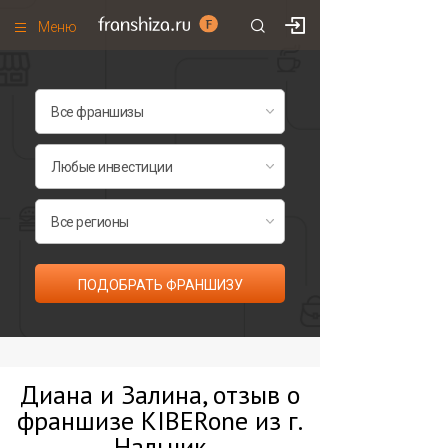
Меню
+7 (495)
671-53-63
Франшизы по категориям
Франшизы по городам
Франшизы со скидками
Рейтинг франшиз
Все франшизы списком
ПОДОБРАТЬ ФРАНШИЗУ
Диана и Залина, отзыв о
франшизе KIBERone из г.
Нальчик