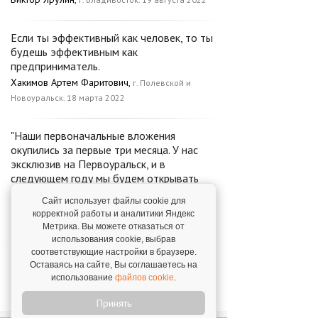
Если ты эффективный как человек, то ты
будешь эффективным как
предприниматель.
Хакимов Артем Фаритович,
г. Полевской и
Новоуральск. 18 марта 2022
"Наши первоначальные вложения
окупились за первые три месяца. У нас
эксклюзив на Первоуральск, и в
следующем году мы будем открывать
здесь еще одну точку."
Сайт использует файлы cookie для
Светлана Нестеренко,
г. Первоуральск. 6 июля
корректной работы и аналитики Яндекс
2022
Метрика. Вы можете отказаться от
использования cookie, выбрав
соответствующие настройки в браузере.
Чистая прибыль составила без копеек 6
Оставаясь на сайте, Вы соглашаетесь на
млн Р за 10 месяцев!
использование
файлов cookie
.
Артем,
г. Москва. 11 февраля 2022
Принять