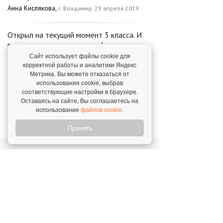
Анна Кислякова,
г. Владимир. 29 апреля 2019
Открыл на текущий момент 3 класса. И
планирую еще расширяться!
Сергей Костюкевич,
Сайт использует файлы cookie для
г. Москва. 11 марта 2022
корректной работы и аналитики Яндекс
Метрика. Вы можете отказаться от
Мне приятно писать про команду
использования cookie, выбрав
"Софтиум", так как там действительно
соответствующие настройки в браузере.
Оставаясь на сайте, Вы соглашаетесь на
работают настоящие профессионалы
использование
файлов cookie
.
Ольга Бондарева,
г. Нижний-Новгород. 17 марта
2020
Принять
Новости о франшизе
«СОФТИУМ»
"Софтиум" в ТОПе
17 апреля 2020