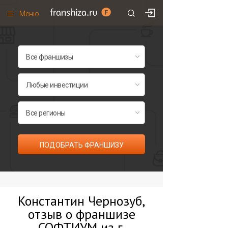
Меню
+7 (495)
671-53-63
Франшизы по категориям
Франшизы по городам
Франшизы со скидками
Рейтинг франшиз
Все франшизы списком
ПОДОБРАТЬ ФРАНШИЗУ
Константин Чернозуб,
отзыв о франшизе
СОФТИУМ из г.