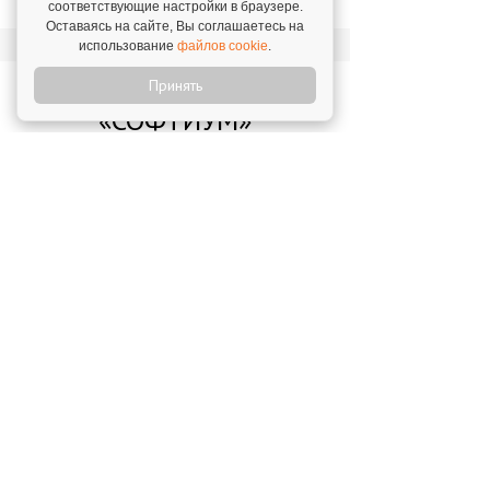
2020
соответствующие настройки в браузере.
Оставаясь на сайте, Вы соглашаетесь на
использование
файлов cookie
.
Новости о франшизе
Принять
«СОФТИУМ»
Софтиум в ТОП-20 самых активных
франшиз
25 января 2023
"Софтиум" в ТОПе
17 апреля 2020