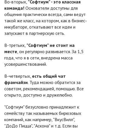
Во-вторых,
"Софтиум" - это классная
команда!
Основатели доступны для
общения практически всегда, сами ведут
такой же класс, на котором, как в бизнес-
инкубаторе, откатывают все идеи и
запускают в партнерскую сеть.
В-третьих,
"Софтиум" не стоит на
месте
, он регулярно развивается. За 1,5
года, что я в сети, внедрена масса
усовершенствований.
В-четвертых,
есть общий чат
франчайзи
. Туда можно обратится за
советом, рекомендацией, помощью. Все
открыто, доступно и дружелюбно.
"Софтиум" безусловно принадлежит к
семейству так называемых бирюзовых
компаний, как например, "ВкусВилл",
"ДоДо Пицца", "Аскона" и т.д. Если вы