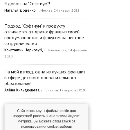
Я довольна "Софтиум"!
Наталья Доценко,
г. Москва. 24 января 2022
Подход "Софтиум" к продукту
отличается от других франшиз своей
продуманностью и фокусом на честное
сотрудничество
Константин Чернозуб,
г. Зеленоград. 14 февраля
2020
На мой взгляд, одна из лучших франшиз
в сфере детского дополнительного
образования!
Алёна Кильдюшева,
г. Тольятти. 17 апреля 2019
Поддержка от компании в любой
момент, как через мессенджеры, так и по
Сайт использует файлы cookie для
корректной работы и аналитики Яндекс
телефону!
Метрика. Вы можете отказаться от
Кирилл Шишин,
г. Верхняя Салда. 11 февраля
использования cookie, выбрав