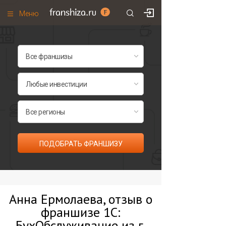
Меню
+7 (495)
671-53-63
Франшизы по категориям
Франшизы по городам
Франшизы со скидками
Рейтинг франшиз
Все франшизы списком
ПОДОБРАТЬ ФРАНШИЗУ
Анна Ермолаева, отзыв о
франшизе 1С:
БухОбслуживание из г.