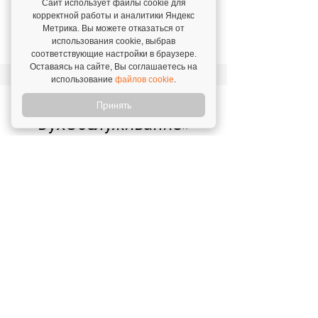
Компания 1С:БО.ПраТоН растет вместе с
Сайт использует файлы cookie для
сетью 1С:БухОбслуживание
корректной работы и аналитики Яндекс
Метрика. Вы можете отказаться от
Золотых Татьяна Юрьевна,
г. Москва. 29 апреля
использования cookie, выбрав
2019
соответствующие настройки в браузере.
Оставаясь на сайте, Вы соглашаетесь на
использование
файлов cookie
.
Новости о франшизе «1С:
Принять
БухОбслуживание»
Франшиза "1С:БухОбслуживание" -
победитель премии
1 апреля 2019
Решение для быстрого старта: "Мастер
по настройке обслуживания"
4 мая 2026
Сервис доставки Яндекс.GO в
1С:БухОбслуживании