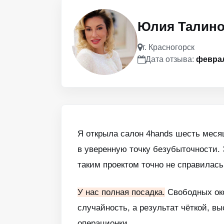
Юлия Талино
г. Красногорск
Дата отзыва:
феврал
Я открыла салон 4hands шесть меся
в уверенную точку безубыточности. 
таким проектом точно не справилась
У нас полная посадка.
Свободных око
случайность, а результат чёткой, в
операционки.