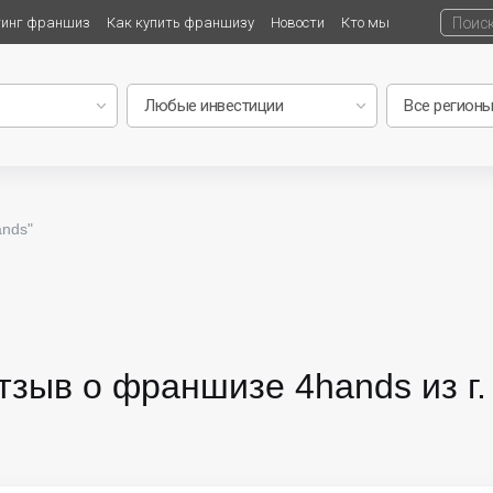
тинг франшиз
Как купить франшизу
Новости
Кто мы
ands"
тзыв о франшизе 4hands из г.